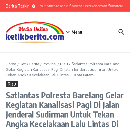
Lewati ke konten
Berita Terkini
KPwBI Sumut Ameriza Ma’ruf Moesa : Perekonomian Sumatera Utar
Menu
Home
/
Ketik Berita
/
Provinsi
/
Riau
/
Satlantas Polresta Barelang
Gelar Kegiatan Kanalisasi Pagi Di Jalan Jenderal Sudirman Untuk
Tekan Angka Kecelakaan Lalu Lintas Di Kota Batam
Riau
Satlantas Polresta Barelang Gelar
Kegiatan Kanalisasi Pagi Di Jalan
Jenderal Sudirman Untuk Tekan
Angka Kecelakaan Lalu Lintas Di