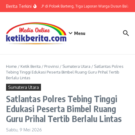
Lewati ke konten
Berita Terkini
Terkait LP di Polsek Barteng, Tiga Laporan Warga Dusun Balaka d
Menu
Home
/
Ketik Berita
/
Provinsi
/
Sumatera Utara
/
Satlantas Polres
Tebing Tinggi Edukasi Peserta Bimbel Ruang Guru Prihal Tertib
Berlalu Lintas
Sumatera Utara
Satlantas Polres Tebing Tinggi
Edukasi Peserta Bimbel Ruang
Guru Prihal Tertib Berlalu Lintas
Sabtu, 9 Mei 2026