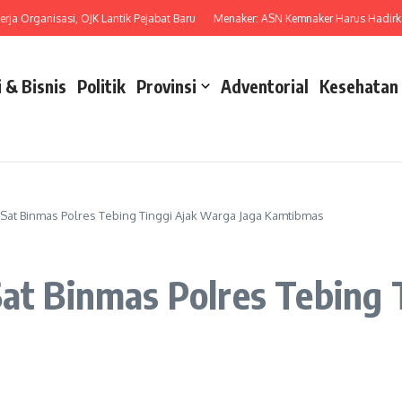
Organisasi, OJK Lantik Pejabat Baru
Menaker: ASN Kemnaker Harus Hadirkan D
 & Bisnis
Politik
Provinsi
Adventorial
Kesehatan
, Sat Binmas Polres Tebing Tinggi Ajak Warga Jaga Kamtibmas
Sat Binmas Polres Tebing 