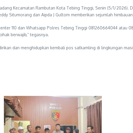
i Padang Kecamatan Rambutan Kota Tebing Tinggi, Senin (5/1/2026)
 Deddy Situmorang dan Aipda J Gultom memberikan sejumlah himbauan
nter 110 dan Whatsapp Polres Tebing Tinggi 081260664044 atau 08
hak berwajib,” tegasnya.
dirikan dan menghidupkan kembali pos satkamling di lingkungan mas