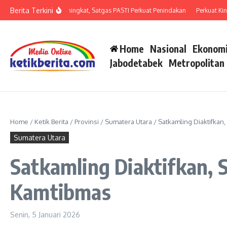
Lewati ke konten
Berita Terkini
aman Penipuan Meningkat, Satgas PASTI Perkuat Penindakan
Perkuat Kinerja 
Home
Nasional
Ekonomi
Jabodetabek
Metropolitan
Home
/
Ketik Berita
/
Provinsi
/
Sumatera Utara
/
Satkamling Diaktifkan
Sumatera Utara
Satkamling Diaktifkan, 
Kamtibmas
Senin, 5 Januari 2026