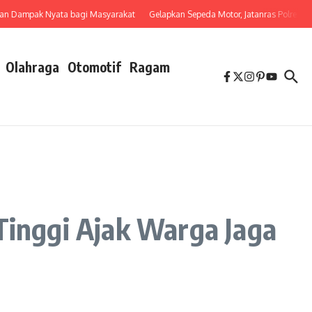
ampak Nyata bagi Masyarakat
Gelapkan Sepeda Motor, Jatanras Polres Tebi
Olahraga
Otomotif
Ragam
Tinggi Ajak Warga Jaga