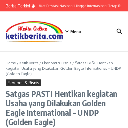
Lewati ke konten
Berita Terkini
Polri: Sertifikat Prestasi Nasional Hingga Internasional Tetap Ikuti 
Menu
Home
/
Ketik Berita
/
Ekonomi & Bisnis
/
Satgas PASTI Hentikan
kegiatan Usaha yang Dilakukan Golden Eagle International – UNDP
(Golden Eagle)
Ekonomi & Bisnis
Satgas PASTI Hentikan kegiatan
Usaha yang Dilakukan Golden
Eagle International – UNDP
(Golden Eagle)