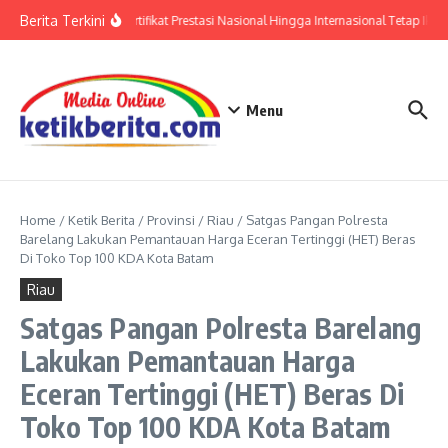
Lewati ke konten
Berita Terkini
Polri: Sertifikat Prestasi Nasional Hingga Internasional Tetap Ikut
Menu
Home
/
Ketik Berita
/
Provinsi
/
Riau
/
Satgas Pangan Polresta
Barelang Lakukan Pemantauan Harga Eceran Tertinggi (HET) Beras
Di Toko Top 100 KDA Kota Batam
Riau
Satgas Pangan Polresta Barelang
Lakukan Pemantauan Harga
Eceran Tertinggi (HET) Beras Di
Toko Top 100 KDA Kota Batam