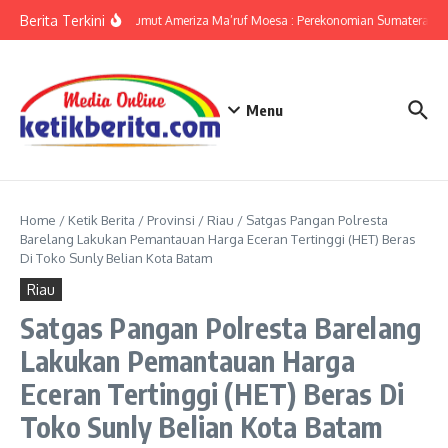
Lewati ke konten
Berita Terkini
KPwBI Sumut Ameriza Ma’ruf Moesa : Perekonomian Sumatera Utar
Menu
Home
/
Ketik Berita
/
Provinsi
/
Riau
/
Satgas Pangan Polresta
Barelang Lakukan Pemantauan Harga Eceran Tertinggi (HET) Beras
Di Toko Sunly Belian Kota Batam
Riau
Satgas Pangan Polresta Barelang
Lakukan Pemantauan Harga
Eceran Tertinggi (HET) Beras Di
Toko Sunly Belian Kota Batam