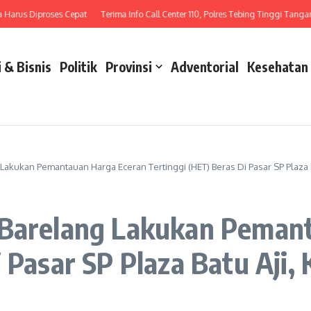
us Diproses Cepat
Terima Info Call Center 110, Polres Tebing Tinggi Tangani La
 & Bisnis
Politik
Provinsi
Adventorial
Kesehatan
Lakukan Pemantauan Harga Eceran Tertinggi (HET) Beras Di Pasar SP Plaza B
 Barelang Lakukan Peman
 Pasar SP Plaza Batu Aji,