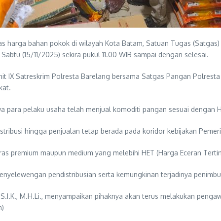
as harga bahan pokok di wilayah Kota Batam, Satuan Tugas (Satgas)
 Sabtu (15/11/2025) sekira pukul 11.00 WIB sampai dengan selesai.
ubnit IX Satreskrim Polresta Barelang bersama Satgas Pangan Polrest
kat.
para pelaku usaha telah menjual komoditi pangan sesuai dengan Har
tribusi hingga penjualan tetap berada pada koridor kebijakan Pemeri
ras premium maupun medium yang melebihi HET (Harga Eceran Terting
 penyelewengan pendistribusian serta kemungkinan terjadinya penim
 S.I.K., M.H.Li., menyampaikan pihaknya akan terus melakukan penga
n)