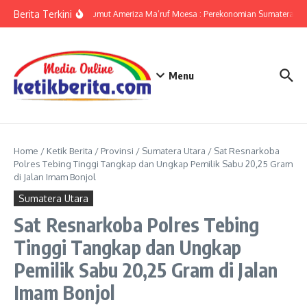
Lewati ke konten
Berita Terkini
KPwBI Sumut Ameriza Ma’ruf Moesa : Perekonomian Sumatera Utar
Menu
Home
/
Ketik Berita
/
Provinsi
/
Sumatera Utara
/
Sat Resnarkoba
Polres Tebing Tinggi Tangkap dan Ungkap Pemilik Sabu 20,25 Gram
di Jalan Imam Bonjol
Sumatera Utara
Sat Resnarkoba Polres Tebing
Tinggi Tangkap dan Ungkap
Pemilik Sabu 20,25 Gram di Jalan
Imam Bonjol