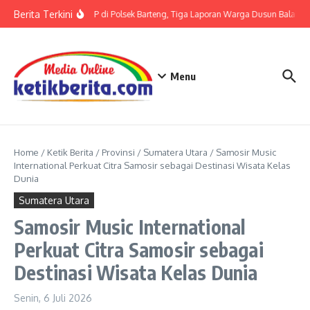
Lewati ke konten
Berita Terkini
Terkait LP di Polsek Barteng, Tiga Laporan Warga Dusun Balaka di
Menu
Home
/
Ketik Berita
/
Provinsi
/
Sumatera Utara
/
Samosir Music
International Perkuat Citra Samosir sebagai Destinasi Wisata Kelas
Dunia
Sumatera Utara
Samosir Music International
Perkuat Citra Samosir sebagai
Destinasi Wisata Kelas Dunia
Senin, 6 Juli 2026