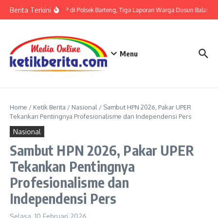
Lewati ke konten
Berita Terkini
Terkait LP di Polsek Barteng, Tiga Laporan Warga Dusun Balaka di
Menu
Home
/
Ketik Berita
/
Nasional
/
Sambut HPN 2026, Pakar UPER
Tekankan Pentingnya Profesionalisme dan Independensi Pers
Nasional
Sambut HPN 2026, Pakar UPER
Tekankan Pentingnya
Profesionalisme dan
Independensi Pers
Selasa, 10 Februari 2026