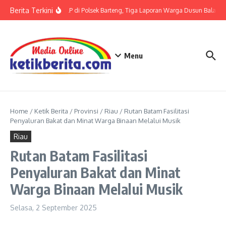
Lewati ke konten
Berita Terkini
Terkait LP di Polsek Barteng, Tiga Laporan Warga Dusun Balaka di
Menu
Home
/
Ketik Berita
/
Provinsi
/
Riau
/
Rutan Batam Fasilitasi
Penyaluran Bakat dan Minat Warga Binaan Melalui Musik
Riau
Rutan Batam Fasilitasi
Penyaluran Bakat dan Minat
Warga Binaan Melalui Musik
Selasa, 2 September 2025