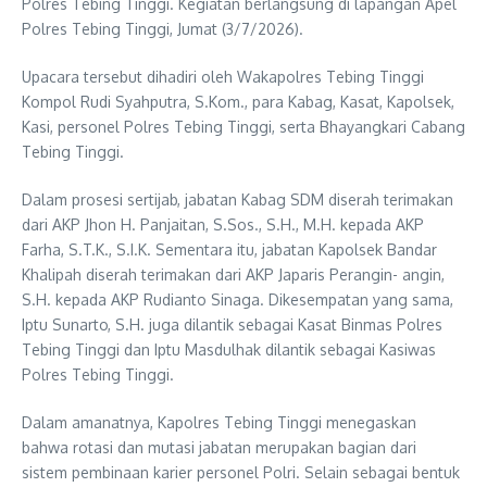
Polres Tebing Tinggi. Kegiatan berlangsung di lapangan Apel
Polres Tebing Tinggi, Jumat (3/7/2026).
Upacara tersebut dihadiri oleh Wakapolres Tebing Tinggi
Kompol Rudi Syahputra, S.Kom., para Kabag, Kasat, Kapolsek,
Kasi, personel Polres Tebing Tinggi, serta Bhayangkari Cabang
Tebing Tinggi.
Dalam prosesi sertijab, jabatan Kabag SDM diserah terimakan
dari AKP Jhon H. Panjaitan, S.Sos., S.H., M.H. kepada AKP
Farha, S.T.K., S.I.K. Sementara itu, jabatan Kapolsek Bandar
Khalipah diserah terimakan dari AKP Japaris Perangin- angin,
S.H. kepada AKP Rudianto Sinaga. Dikesempatan yang sama,
Iptu Sunarto, S.H. juga dilantik sebagai Kasat Binmas Polres
Tebing Tinggi dan Iptu Masdulhak dilantik sebagai Kasiwas
Polres Tebing Tinggi.
Dalam amanatnya, Kapolres Tebing Tinggi menegaskan
bahwa rotasi dan mutasi jabatan merupakan bagian dari
sistem pembinaan karier personel Polri. Selain sebagai bentuk