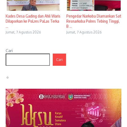
Kades Desa Gading dan Ahli Waris
Pengedar Narkoba Diamankan Sat
Dilaporkan ke PoLres PaLas Terka
Resnarkoba Polres Tebing Tinggi,
...
B ...
Jumat, 7 Agustus 2026
Jumat, 7 Agustus 2026
Cari
Cari