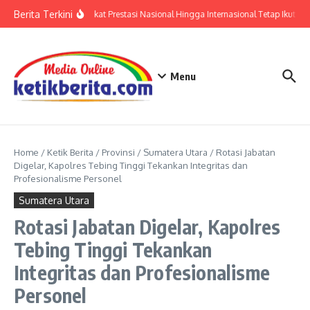
Lewati ke konten
Berita Terkini
Polri: Sertifikat Prestasi Nasional Hingga Internasional Tetap Ikuti T
Menu
Home
/
Ketik Berita
/
Provinsi
/
Sumatera Utara
/
Rotasi Jabatan
Digelar, Kapolres Tebing Tinggi Tekankan Integritas dan
Profesionalisme Personel
Sumatera Utara
Rotasi Jabatan Digelar, Kapolres
Tebing Tinggi Tekankan
Integritas dan Profesionalisme
Personel