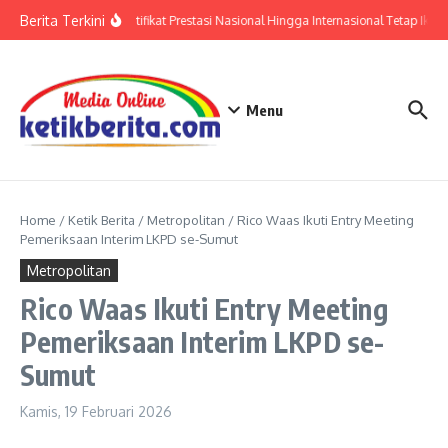
Lewati ke konten
Berita Terkini
Polri: Sertifikat Prestasi Nasional Hingga Internasional Tetap Ikuti
Menu
Home
/
Ketik Berita
/
Metropolitan
/
Rico Waas Ikuti Entry Meeting
Pemeriksaan Interim LKPD se-Sumut
Metropolitan
Rico Waas Ikuti Entry Meeting
Pemeriksaan Interim LKPD se-
Sumut
Kamis, 19 Februari 2026