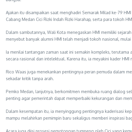
Ajakan itu disampaikan saat menghadiri Semarak Milad ke-79 HMI 
Cabang Medan Cici Rizki Indah Rizki Harahap, serta para tokoh HM
Dalam sambutannya, Wali Kota menegaskan HMI memiliki sejarah pa
menyebut banyak alumni HMI telah menjadi tokoh nasional, mulai d
Ia menilai tantangan zaman saat ini semakin kompleks, terutama a
secara rasional dan intelektual. Karena itu, ia meyakini kader H
Rico Waas juga menekankan pentingnya peran pemuda dalam menjaga
sekadar kritik tanpa arah.
Pemko Medan, lanjutnya, berkomitmen membuka ruang dialog selua
penting agar pemerintah dapat memperbaiki kekurangan dan mema
Dalam kesempatan itu, ia menyinggung pentingnya kaderisasi ke
mampu melahirkan pemimpin baru sekaligus memberi inspirasi bagi
Acara juga diisi prosesi pemotongan tumpeng oleh Cici yang kem