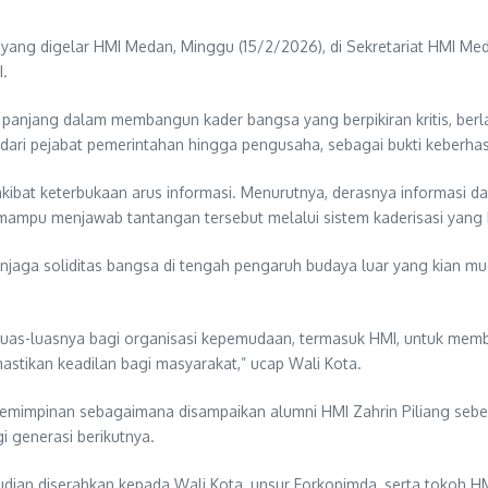
yang digelar HMI Medan, Minggu (15/2/2026), di Sekretariat HMI Meda
I.
njang dalam membangun kader bangsa yang berpikiran kritis, berland
ari pejabat pemerintahan hingga pengusaha, sebagai bukti keberhasil
kibat keterbukaan arus informasi. Menurutnya, derasnya informasi da
MI mampu menjawab tantangan tersebut melalui sistem kaderisasi yang 
 soliditas bangsa di tengah pengaruh budaya luar yang kian mudah d
s-luasnya bagi organisasi kepemudaan, termasuk HMI, untuk memberik
stikan keadilan bagi masyarakat,” ucap Wali Kota.
pemimpinan sebagaimana disampaikan alumni HMI Zahrin Piliang seb
 generasi berikutnya.
udian diserahkan kepada Wali Kota, unsur Forkopimda, serta tokoh 