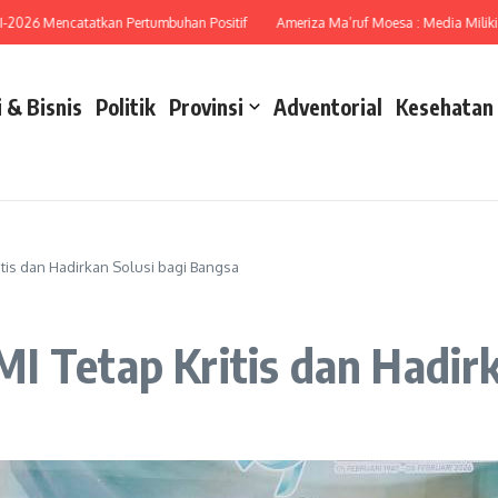
6 Mencatatkan Pertumbuhan Positif
Ameriza Ma’ruf Moesa : Media Miliki Peran
 & Bisnis
Politik
Provinsi
Adventorial
Kesehatan
tis dan Hadirkan Solusi bagi Bangsa
I Tetap Kritis dan Hadirk