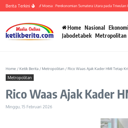
Lewati ke konten
Berita Terkini
umut Ameriza Ma’ruf Moesa : Perekonomian Sumatera Utara pada Triwulan II-202
Home
Nasional
Ekonomi
Jabodetabek
Metropolitan
Home
/
Ketik Berita
/
Metropolitan
/
Rico Waas Ajak Kader HMI Tetap Kri
Metropolitan
Rico Waas Ajak Kader HM
Minggu, 15 Februari 2026