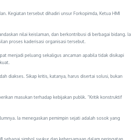
n. Kegiatan tersebut dihadiri unsur Forkopimda, Ketua HMI
askan nilai keislaman, dan berkontribusi di berbagai bidang. Ia
an proses kaderisasi organisasi tersebut.
pat menjadi peluang sekaligus ancaman apabila tidak disikapi
kuat.
iakses. Sikap kritis, katanya, harus disertai solusi, bukan
an masukan terhadap kebijakan publik. “Kritik konstruktif
elumnya. Ia menegaskan pemimpin sejati adalah sosok yang
HMI sebagai simbol syukur dan kebersamaan dalam peringatan