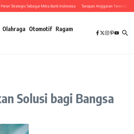
 Strategis Sebagai Mitra Bank Indonesia
Serapan Anggaran Terendah, Inspektor
Olahraga
Otomotif
Ragam
an Solusi bagi Bangsa