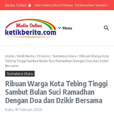
Lewati ke konten
Berita Terkini
KPwBI Sumut Ameriza Ma’ruf Moesa : Perekonomian Sumatera Utar
Menu
Home
/
Ketik Berita
/
Provinsi
/
Sumatera Utara
/
Ribuan Warga Kota
Tebing Tinggi Sambut Bulan Suci Ramadhan Dengan Doa dan Dzikir
Bersama
Sumatera Utara
Ribuan Warga Kota Tebing Tinggi
Sambut Bulan Suci Ramadhan
Dengan Doa dan Dzikir Bersama
Rabu, 18 Februari 2026