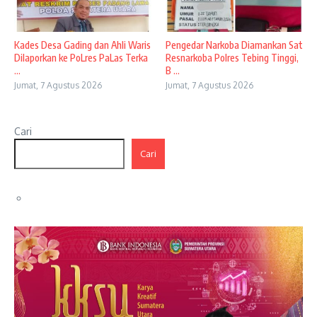
Kades Desa Gading dan Ahli Waris
Pengedar Narkoba Diamankan Sat
Dilaporkan ke PoLres PaLas Terka
Resnarkoba Polres Tebing Tinggi,
...
B ...
Jumat, 7 Agustus 2026
Jumat, 7 Agustus 2026
Cari
Cari