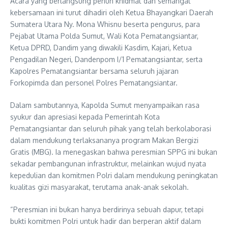
Acara yang berlangsung penuh khidmat dan semangat
kebersamaan ini turut dihadiri oleh Ketua Bhayangkari Daerah
Sumatera Utara Ny. Mona Whisnu beserta pengurus, para
Pejabat Utama Polda Sumut, Wali Kota Pematangsiantar,
Ketua DPRD, Dandim yang diwakili Kasdim, Kajari, Ketua
Pengadilan Negeri, Dandenpom I/1 Pematangsiantar, serta
Kapolres Pematangsiantar bersama seluruh jajaran
Forkopimda dan personel Polres Pematangsiantar.
Dalam sambutannya, Kapolda Sumut menyampaikan rasa
syukur dan apresiasi kepada Pemerintah Kota
Pematangsiantar dan seluruh pihak yang telah berkolaborasi
dalam mendukung terlaksananya program Makan Bergizi
Gratis (MBG). Ia menegaskan bahwa peresmian SPPG ini bukan
sekadar pembangunan infrastruktur, melainkan wujud nyata
kepedulian dan komitmen Polri dalam mendukung peningkatan
kualitas gizi masyarakat, terutama anak-anak sekolah.
“Peresmian ini bukan hanya berdirinya sebuah dapur, tetapi
bukti komitmen Polri untuk hadir dan berperan aktif dalam