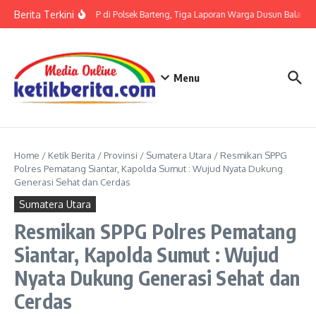
Lewati ke konten
Berita Terkini
Terkait LP di Polsek Barteng, Tiga Laporan Warga Dusun Balaka di
Menu
Home
/
Ketik Berita
/
Provinsi
/
Sumatera Utara
/
Resmikan SPPG
Polres Pematang Siantar, Kapolda Sumut : Wujud Nyata Dukung
Generasi Sehat dan Cerdas
Sumatera Utara
Resmikan SPPG Polres Pematang
Siantar, Kapolda Sumut : Wujud
Nyata Dukung Generasi Sehat dan
Cerdas