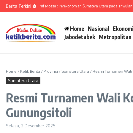
Lewati ke konten
Berita Terkini
Sumut Ameriza Ma’ruf Moesa : Perekonomian Sumatera Utara pada Triwulan II-20
Home
Nasional
Ekonomi
Jabodetabek
Metropolitan
Home
/
Ketik Berita
/
Provinsi
/
Sumatera Utara
/
Resmi Turnamen Wali 
Sumatera Utara
Resmi Turnamen Wali Ko
Gunungsitoli
Selasa, 2 Desember 2025