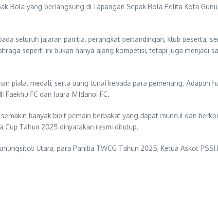
ak Bola yang berlangsung di Lapangan Sepak Bola Pelita Kota Gunung
a seluruh jajaran panitia, perangkat pertandingan, klub peserta, se
raga seperti ini bukan hanya ajang kompetisi, tetapi juga menjadi
an piala, medali, serta uang tunai kepada para pemenang. Adapun h
II Faekhu FC dan Juara IV Idanoi FC.
n semakin banyak bibit pemain berbakat yang dapat muncul dan berk
a Cup Tahun 2025 dinyatakan resmi ditutup.
nungsitoli Utara, para Panitia TWCG Tahun 2025, Ketua Askot PSSI K