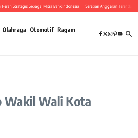
n Strategis Sebagai Mitra Bank Indonesia
Serapan Anggaran Terendah, Inspekto
Olahraga
Otomotif
Ragam
 Wakil Wali Kota