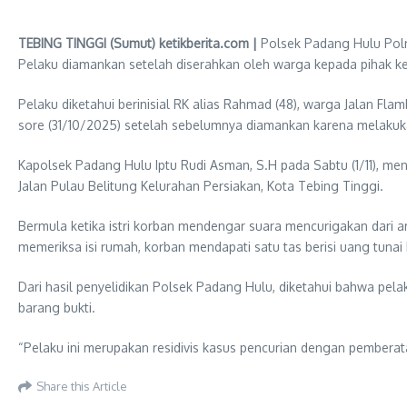
TEBING TINGGI (Sumut) ketikberita.com |
Polsek Padang Hulu Polr
Pelaku diamankan setelah diserahkan oleh warga kepada pihak kepo
Pelaku diketahui berinisial RK alias Rahmad (48), warga Jalan F
sore (31/10/2025) setelah sebelumnya diamankan karena melakuka
Kapolsek Padang Hulu Iptu Rudi Asman, S.H pada Sabtu (1/11), men
Jalan Pulau Belitung Kelurahan Persiakan, Kota Tebing Tinggi.
Bermula ketika istri korban mendengar suara mencurigakan dari ar
memeriksa isi rumah, korban mendapati satu tas berisi uang tunai R
Dari hasil penyelidikan Polsek Padang Hulu, diketahui bahwa pe
barang bukti.
“Pelaku ini merupakan residivis kasus pencurian dengan pemberata
Share this Article