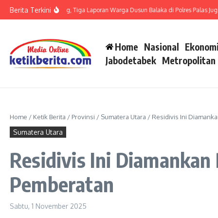
Lewati ke konten
Berita Terkini
it LP di Polsek Barteng, Tiga Laporan Warga Dusun Balaka di Polres Palas Juga H
Home
Nasional
Ekonomi
Jabodetabek
Metropolitan
Home
/
Ketik Berita
/
Provinsi
/
Sumatera Utara
/
Residivis Ini Diaman
Sumatera Utara
Residivis Ini Diamankan
Pemberatan
Sabtu, 1 November 2025