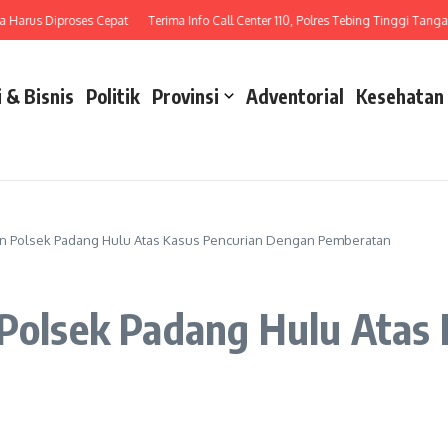
arus Diproses Cepat
Terima Info Call Center 110, Polres Tebing Tinggi Tangani 
 & Bisnis
Politik
Provinsi
Adventorial
Kesehatan
kan Polsek Padang Hulu Atas Kasus Pencurian Dengan Pemberatan
 Polsek Padang Hulu Atas