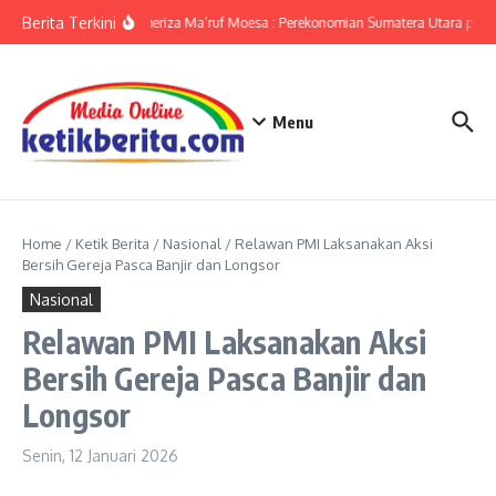
Lewati ke konten
Berita Terkini
KPwBI Sumut Ameriza Ma’ruf Moesa : Perekonomian Sumatera Utara pada 
Menu
Home
/
Ketik Berita
/
Nasional
/
Relawan PMI Laksanakan Aksi
Bersih Gereja Pasca Banjir dan Longsor
Nasional
Relawan PMI Laksanakan Aksi
Bersih Gereja Pasca Banjir dan
Longsor
Senin, 12 Januari 2026