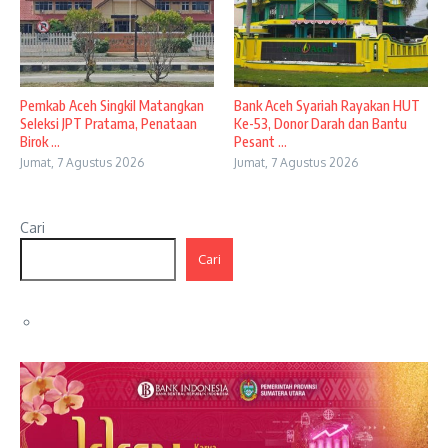
Pemkab Aceh Singkil Matangkan
Bank Aceh Syariah Rayakan HUT
Seleksi JPT Pratama, Penataan
Ke-53, Donor Darah dan Bantu
Birok ...
Pesant ...
Jumat, 7 Agustus 2026
Jumat, 7 Agustus 2026
Cari
Cari