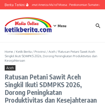
Lewati ke konten
Berita Terkini
KPwBI Sumut Ameriza Ma’ruf Moesa : Perekonomian Sumatera Utar
Menu
Home
/
Ketik Berita
/
Provinsi
/
Aceh
/
Ratusan Petani Sawit Aceh
Singkil Ikuti SDMPKS 2026, Dorong Peningkatan Produktivitas dan
Kesejahteraan
Aceh
Ratusan Petani Sawit Aceh
Singkil Ikuti SDMPKS 2026,
Dorong Peningkatan
Produktivitas dan Kesejahteraan