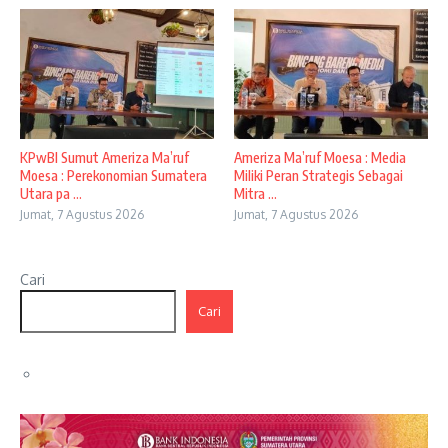
KPwBI Sumut Ameriza Ma’ruf
Ameriza Ma’ruf Moesa : Media
Moesa : Perekonomian Sumatera
Miliki Peran Strategis Sebagai
Utara pa ...
Mitra ...
Jumat, 7 Agustus 2026
Jumat, 7 Agustus 2026
Cari
Cari