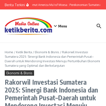
Lewati ke konten
Berita Terkini
KPwBI Sumut Ameriza Ma’ruf Moesa : Perekonomian Sumatera Utar
Menu
Home
/
Ketik Berita
/
Ekonomi & Bisnis
/
Rakorwil Investasi
Sumatera 2025: Sinergi Bank Indonesia dan Pemerintah Pusat–
Daerah untuk Mendorong Investasi Menuju Pertumbuhan Ekonomi
Sumatera yang Optimal dan Berkelanjutan
Ekonomi & Bisnis
Rakorwil Investasi Sumatera
2025: Sinergi Bank Indonesia dan
Pemerintah Pusat–Daerah untuk
Mendorong Investasi Menuju