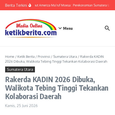
Lewati ke konten
Berita Terkini
KPwBI Sumut Ameriza Ma’ruf Moesa : Perekonomian Sumatera Utara 
Menu
Home
/
Ketik Berita
/
Provinsi
/
Sumatera Utara
/
Rakerda KADIN
2026 Dibuka, Walikota Tebing Tinggi Tekankan Kolaborasi Daerah
Sumatera Utara
Rakerda KADIN 2026 Dibuka,
Walikota Tebing Tinggi Tekankan
Kolaborasi Daerah
Kamis, 25 Juni 2026