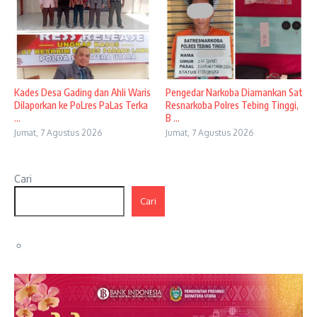
Kades Desa Gading dan Ahli Waris
Pengedar Narkoba Diamankan Sat
Dilaporkan ke PoLres PaLas Terka
Resnarkoba Polres Tebing Tinggi,
...
B ...
Jumat, 7 Agustus 2026
Jumat, 7 Agustus 2026
Cari
Cari