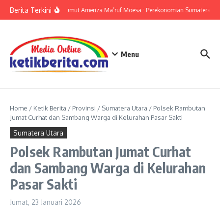
Lewati ke konten
Berita Terkini
KPwBI Sumut Ameriza Ma’ruf Moesa : Perekonomian Sumatera Uta
Menu
Home
/
Ketik Berita
/
Provinsi
/
Sumatera Utara
/
Polsek Rambutan
Jumat Curhat dan Sambang Warga di Kelurahan Pasar Sakti
Sumatera Utara
Polsek Rambutan Jumat Curhat
dan Sambang Warga di Kelurahan
Pasar Sakti
Jumat, 23 Januari 2026