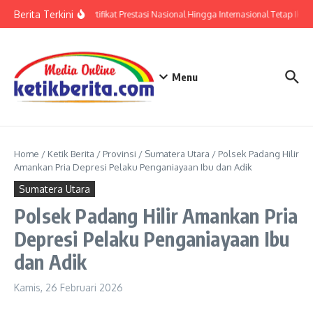
Lewati ke konten
Berita Terkini
Polri: Sertifikat Prestasi Nasional Hingga Internasional Tetap Ikuti
Menu
Home
/
Ketik Berita
/
Provinsi
/
Sumatera Utara
/
Polsek Padang Hilir
Amankan Pria Depresi Pelaku Penganiayaan Ibu dan Adik
Sumatera Utara
Polsek Padang Hilir Amankan Pria
Depresi Pelaku Penganiayaan Ibu
dan Adik
Kamis, 26 Februari 2026