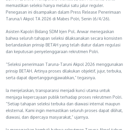
memastikan seleksi hanya melalui satu jalur reguler.
Penegasan ini disampaikan dalam Press Release Penerimaan
Taruna/i Akpol TA 2026 di Mabes Polri, Senin (6/4/26).
Asisten Kapolri Bidang SDM Irjen Pol. Anwar menegaskan
bahwa seluruh tahapan seleksi dilaksanakan secara konsisten
berlandaskan prinsip BETAH yang telah diatur dalam regulasi
dan keputusan penyelenggaraan rekrutmen Polri.
“Seleksi penerimaan Taruna-Taruni Akpol 2026 menggunakan
prinsip BETAH. Artinya proses dilakukan objektif, jujur, terbuka,
serta dapat dipertanggungjawabkan,” tegasnya.
Ia menjelaskan, transparansi menjadi kunci utama untuk
menjaga kepercayaan publik terhadap proses rekrutmen Polri.
“Setiap tahapan seleksi terbuka dan diawasi internal maupun
eksternal. Kami ingin memastikan seluruh proses dapat dilihat,
diawasi, dan dipercaya masyarakat,” ujarnya.
Ia menegaskan kembali bahwa rekrutmen Taruna Akpol tahun