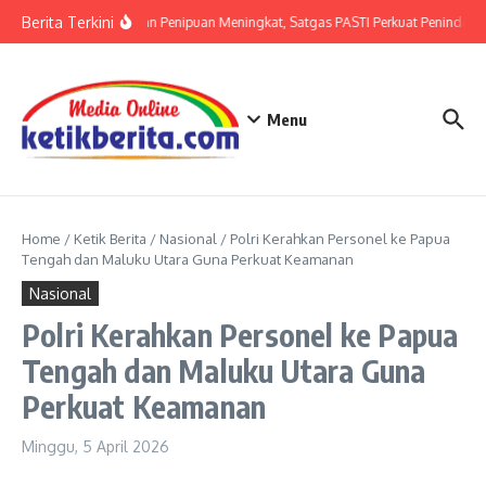
Lewati ke konten
Berita Terkini
Ancaman Penipuan Meningkat, Satgas PASTI Perkuat Penindakan
Menu
Home
/
Ketik Berita
/
Nasional
/
Polri Kerahkan Personel ke Papua
Tengah dan Maluku Utara Guna Perkuat Keamanan
Nasional
Polri Kerahkan Personel ke Papua
Tengah dan Maluku Utara Guna
Perkuat Keamanan
Minggu, 5 April 2026