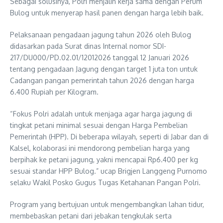
Sebagai solusinya, Polri menjalin kerja sama dengan Perum
Bulog untuk menyerap hasil panen dengan harga lebih baik.
Pelaksanaan pengadaan jagung tahun 2026 oleh Bulog
didasarkan pada Surat dinas Internal nomor SDI-
217/DU000/PD.02.01/12012026 tanggal 12 Januari 2026
tentang pengadaan Jagung dengan target 1 juta ton untuk
Cadangan pangan pemerintah tahun 2026 dengan harga
6.400 Rupiah per Kilogram.
“Fokus Polri adalah untuk menjaga agar harga jagung di
tingkat petani minimal sesuai dengan Harga Pembelian
Pemerintah (HPP). Di beberapa wilayah, seperti di Jabar dan di
Kalsel, kolaborasi ini mendorong pembelian harga yang
berpihak ke petani jagung, yakni mencapai Rp6.400 per kg
sesuai standar HPP Bulog.” ucap Brigjen Langgeng Purnomo
selaku Wakil Posko Gugus Tugas Ketahanan Pangan Polri.
Program yang bertujuan untuk mengembangkan lahan tidur,
membebaskan petani dari jebakan tengkulak serta