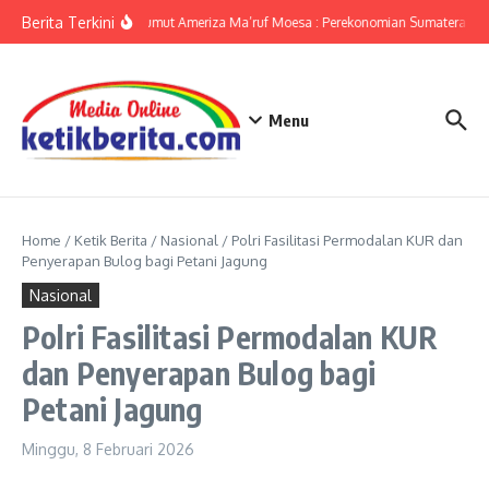
Lewati ke konten
Berita Terkini
KPwBI Sumut Ameriza Ma’ruf Moesa : Perekonomian Sumatera Utar
Menu
Home
/
Ketik Berita
/
Nasional
/
Polri Fasilitasi Permodalan KUR dan
Penyerapan Bulog bagi Petani Jagung
Nasional
Polri Fasilitasi Permodalan KUR
dan Penyerapan Bulog bagi
Petani Jagung
Minggu, 8 Februari 2026