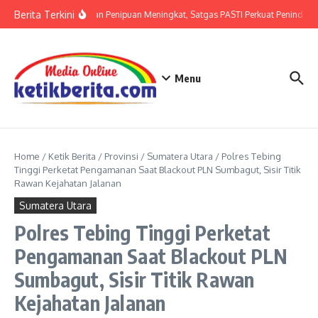
Lewati ke konten
Berita Terkini
Ancaman Penipuan Meningkat, Satgas PASTI Perkuat Penindaka
Menu
Home
/
Ketik Berita
/
Provinsi
/
Sumatera Utara
/
Polres Tebing
Tinggi Perketat Pengamanan Saat Blackout PLN Sumbagut, Sisir Titik
Rawan Kejahatan Jalanan
Sumatera Utara
Polres Tebing Tinggi Perketat
Pengamanan Saat Blackout PLN
Sumbagut, Sisir Titik Rawan
Kejahatan Jalanan