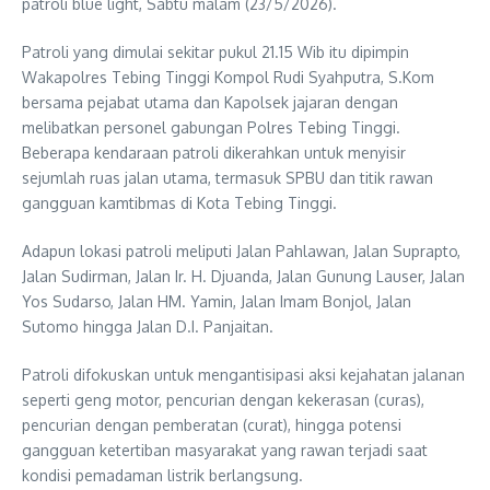
patroli blue light, Sabtu malam (23/5/2026).
Patroli yang dimulai sekitar pukul 21.15 Wib itu dipimpin
Wakapolres Tebing Tinggi Kompol Rudi Syahputra, S.Kom
bersama pejabat utama dan Kapolsek jajaran dengan
melibatkan personel gabungan Polres Tebing Tinggi.
Beberapa kendaraan patroli dikerahkan untuk menyisir
sejumlah ruas jalan utama, termasuk SPBU dan titik rawan
gangguan kamtibmas di Kota Tebing Tinggi.
Adapun lokasi patroli meliputi Jalan Pahlawan, Jalan Suprapto,
Jalan Sudirman, Jalan Ir. H. Djuanda, Jalan Gunung Lauser, Jalan
Yos Sudarso, Jalan HM. Yamin, Jalan Imam Bonjol, Jalan
Sutomo hingga Jalan D.I. Panjaitan.
Patroli difokuskan untuk mengantisipasi aksi kejahatan jalanan
seperti geng motor, pencurian dengan kekerasan (curas),
pencurian dengan pemberatan (curat), hingga potensi
gangguan ketertiban masyarakat yang rawan terjadi saat
kondisi pemadaman listrik berlangsung.