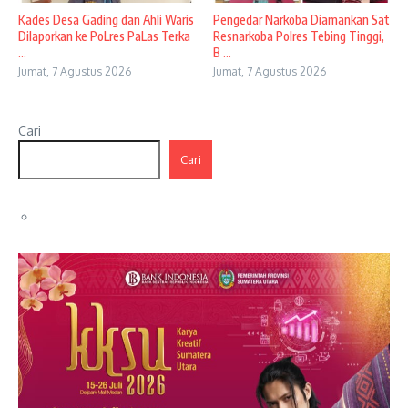
Kades Desa Gading dan Ahli Waris
Pengedar Narkoba Diamankan Sat
Dilaporkan ke PoLres PaLas Terka
Resnarkoba Polres Tebing Tinggi,
...
B ...
Jumat, 7 Agustus 2026
Jumat, 7 Agustus 2026
Cari
Cari