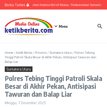
Lewati ke konten
Berita Terkini
KPwBI Sumut Ameriza Ma’ruf Moesa : Perekonomian Sumatera Utar
Menu
Home
/
Ketik Berita
/
Provinsi
/
Sumatera Utara
/
Polres Tebing
Tinggi Patroli Skala Besar di Akhir Pekan, Antisipasi Tawuran dan
Balap Liar
Sumatera Utara
Polres Tebing Tinggi Patroli Skala
Besar di Akhir Pekan, Antisipasi
Tawuran dan Balap Liar
Minggu, 7 Desember 2025