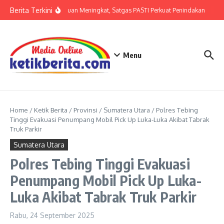
Lewati ke konten
Berita Terkini
Ancaman Penipuan Meningkat, Satgas PASTI Perkuat Penindakan
Perk
Menu
Home
/
Ketik Berita
/
Provinsi
/
Sumatera Utara
/
Polres Tebing
Tinggi Evakuasi Penumpang Mobil Pick Up Luka-Luka Akibat Tabrak
Truk Parkir
Sumatera Utara
Polres Tebing Tinggi Evakuasi
Penumpang Mobil Pick Up Luka-
Luka Akibat Tabrak Truk Parkir
Rabu, 24 September 2025