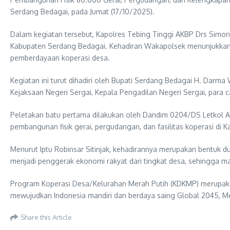
Serdang Bedagai, pada Jumat (17/10/2025).
Dalam kegiatan tersebut, Kapolres Tebing Tinggi AKBP Drs Simon P
Kabupaten Serdang Bedagai. Kehadiran Wakapolsek menunjukkan 
pemberdayaan koperasi desa.
Kegiatan ini turut dihadiri oleh Bupati Serdang Bedagai H. Darm
Kejaksaan Negeri Sergai, Kepala Pengadilan Negeri Sergai, para 
Peletakan batu pertama dilakukan oleh Dandim 0204/DS Letkol Ar
pembangunan fisik gerai, pergudangan, dan fasilitas koperasi di
Menurut Iptu Robinsar Sitinjak, kehadirannya merupakan bentu
menjadi penggerak ekonomi rakyat dari tingkat desa, sehingga masy
Program Koperasi Desa/Kelurahan Merah Putih (KDKMP) merupakan 
mewujudkan Indonesia mandiri dan berdaya saing Global 2045, Me
Share this Article