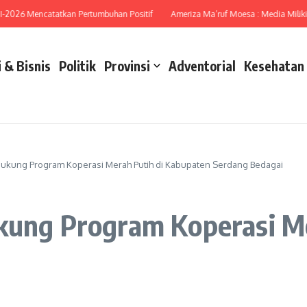
26 Mencatatkan Pertumbuhan Positif
Ameriza Ma’ruf Moesa : Media Miliki Pera
 & Bisnis
Politik
Provinsi
Adventorial
Kesehatan
Dukung Program Koperasi Merah Putih di Kabupaten Serdang Bedagai
ukung Program Koperasi M