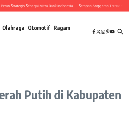
n Strategis Sebagai Mitra Bank Indonesia
Serapan Anggaran Terendah, Inspektor
Olahraga
Otomotif
Ragam
erah Putih di Kabupaten