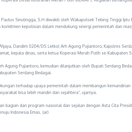
aulus Sinulingga, S.H diwakili oleh Wakapolsek Tebing Tinggi Iptu R
komitmen kepolisian dalam mendukung sinergi pemerintah dan mas
a Wijaya, Dandim 0204/DS Letkol Arh Agung Pujiantoro, Kapolres Ser
camat, kepala dinas, serta ketua Koperasi Merah Putih se-Kabupaten 
h Agung Pujiantoro, kemudian dilanjutkan oleh Bupati Serdang Beda
 Kabupaten Serdang Bedagai.
k dukungan terhadap upaya pemerintah dalam membangun kemandirian
arakat bisa lebih mandiri dan sejahtera”, ujarnya.
bagian dari program nasional dan sejalan dengan Asta Cita Presid
nuju Indonesia Emas. (ar)