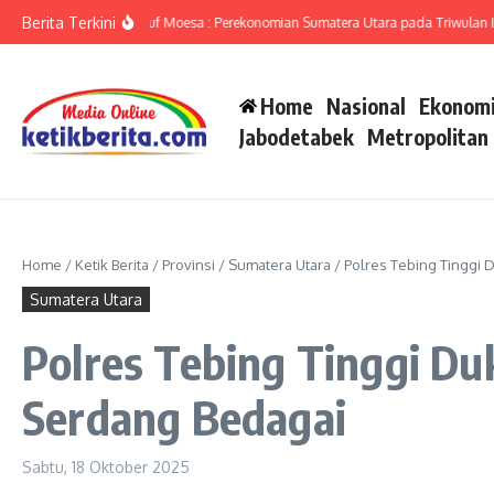
Lewati ke konten
Berita Terkini
umut Ameriza Ma’ruf Moesa : Perekonomian Sumatera Utara pada Triwulan II-20
Home
Nasional
Ekonomi
Jabodetabek
Metropolitan
Home
/
Ketik Berita
/
Provinsi
/
Sumatera Utara
/
Polres Tebing Tinggi 
Sumatera Utara
Polres Tebing Tinggi D
Serdang Bedagai
Sabtu, 18 Oktober 2025