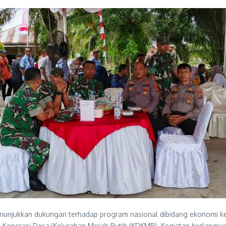
nunjukkan dukungan terhadap program nasional dibidang ekonomi k
 Koperasi Desa/Kelurahan Merah Putih (KDKMP). Kegiatan berlangs