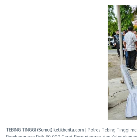
TEBING TINGGI (Sumut) ketikberita.com |
Polres Tebing Tinggi me
Pembangunan Fisik 80.000 Gerai, Pergudangan, dan Kelengkapan