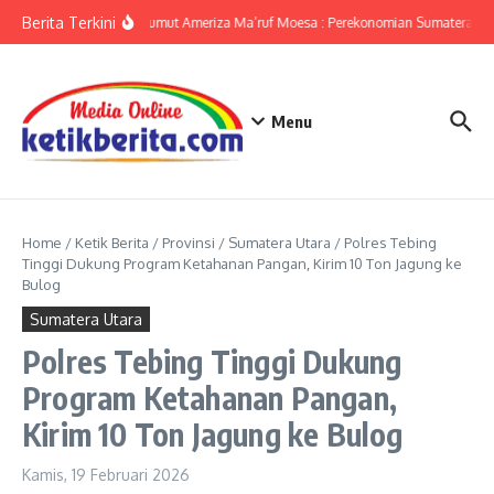
Lewati ke konten
Berita Terkini
KPwBI Sumut Ameriza Ma’ruf Moesa : Perekonomian Sumatera Uta
Menu
Home
/
Ketik Berita
/
Provinsi
/
Sumatera Utara
/
Polres Tebing
Tinggi Dukung Program Ketahanan Pangan, Kirim 10 Ton Jagung ke
Bulog
Sumatera Utara
Polres Tebing Tinggi Dukung
Program Ketahanan Pangan,
Kirim 10 Ton Jagung ke Bulog
Kamis, 19 Februari 2026