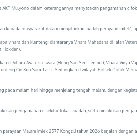
Humas AKP Mulyono dalam keterangannya menyatakan pengamanan difok
an kepada masyarakat dalam menjalankan ibadah perayaan Imlek”, uj
apa vihara dan klenteng, diantaranya Vihara Mahadana di Jalan Veter
 Hokkien).
an di Vihara Avalokitesvara (Hong San See Tempel), Vihara Vidya Va
Klenteng Cin Kun Sam Ta Ti. Sedangkan diwilayah Polsek Dolok Mer
ng pada malam hari hingga menjelang tengah malam, dengan kegiat
akukan pengamanan disekitar lokasi ibadah, serta melakukan pengatu
 perayaan Malam Imlek 2577 Kongzili tahun 2026 berjalan dengan am