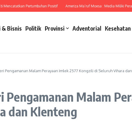
ncatatkan Pertumbuhan Positif
Ameriza Ma’ruf Moesa : Media Miliki Peran Str
 & Bisnis
Politik
Provinsi
Adventorial
Kesehatan
Beri Pengamanan Malam Perayaan Imlek 2577 Kongzili di Seluruh Vihara da
eri Pengamanan Malam Per
ra dan Klenteng