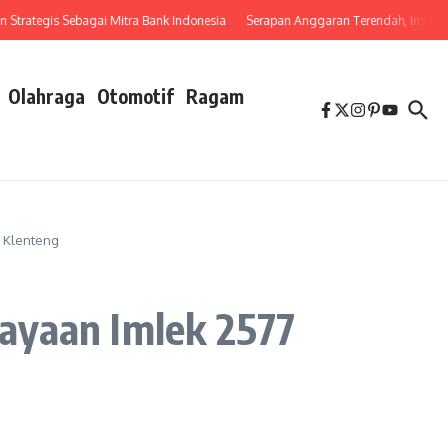
ategis Sebagai Mitra Bank Indonesia
Serapan Anggaran Terendah, Inspektorat S
Olahraga
Otomotif
Ragam
n Klenteng
ayaan Imlek 2577