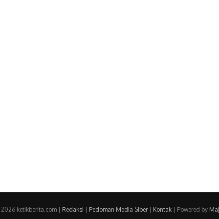
 2026 ketikberita.com |
Redaksi
|
Pedoman Media Siber
|
Kontak
| Powered by
Maj