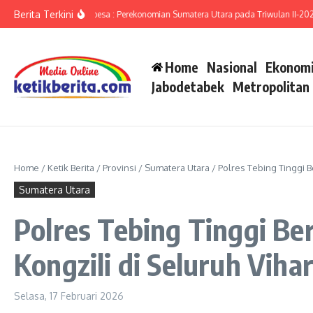
Lewati ke konten
Berita Terkini
Ameriza Ma’ruf Moesa : Perekonomian Sumatera Utara pada Triwulan II-2026 Me
Home
Nasional
Ekonomi
Jabodetabek
Metropolitan
Home
/
Ketik Berita
/
Provinsi
/
Sumatera Utara
/
Polres Tebing Tinggi 
Sumatera Utara
Polres Tebing Tinggi B
Kongzili di Seluruh Viha
Selasa, 17 Februari 2026