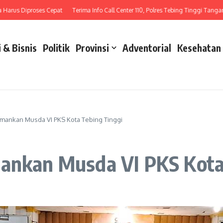
arus Diproses Cepat
Terima Info Call Center 110, Polres Tebing Tinggi Tangani L
 & Bisnis
Politik
Provinsi
Adventorial
Kesehatan
Amankan Musda VI PKS Kota Tebing Tinggi
mankan Musda VI PKS Kota