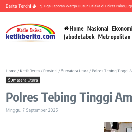
Lewati ke konten
Berita Terkini
it LP di Polsek Barteng, Tiga Laporan Warga Dusun Balaka di Polres Palas Juga H
Home
Nasional
Ekonomi
Jabodetabek
Metropolitan
Home
/
Ketik Berita
/
Provinsi
/
Sumatera Utara
/
Polres Tebing Tinggi 
Sumatera Utara
Polres Tebing Tinggi A
Minggu, 7 September 2025