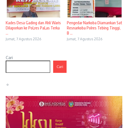
Kades Desa Gading dan Ahli Waris
Pengedar Narkoba Diamankan Sat
Dilaporkan ke PoLres PaLas Terka
Resnarkoba Polres Tebing Tinggi,
...
B ...
Jumat, 7 Agustus 2026
Jumat, 7 Agustus 2026
Cari
Cari