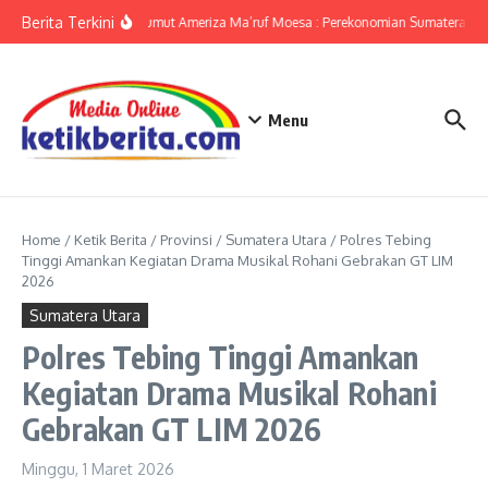
Lewati ke konten
Berita Terkini
KPwBI Sumut Ameriza Ma’ruf Moesa : Perekonomian Sumatera Utar
Menu
Home
/
Ketik Berita
/
Provinsi
/
Sumatera Utara
/
Polres Tebing
Tinggi Amankan Kegiatan Drama Musikal Rohani Gebrakan GT LIM
2026
Sumatera Utara
Polres Tebing Tinggi Amankan
Kegiatan Drama Musikal Rohani
Gebrakan GT LIM 2026
Minggu, 1 Maret 2026