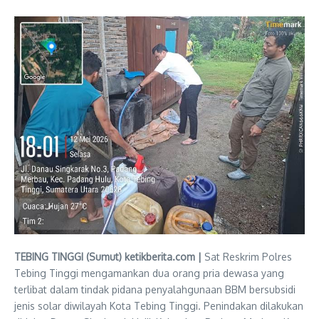
TEBING TINGGI (Sumut) ketikberita.com |
Sat Reskrim Polres
Tebing Tinggi mengamankan dua orang pria dewasa yang
terlibat dalam tindak pidana penyalahgunaan BBM bersubsidi
jenis solar diwilayah Kota Tebing Tinggi. Penindakan dilakukan