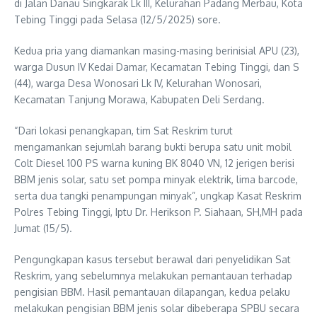
di Jalan Danau Singkarak Lk III, Kelurahan Padang Merbau, Kota
Tebing Tinggi pada Selasa (12/5/2025) sore.
Kedua pria yang diamankan masing-masing berinisial APU (23),
warga Dusun IV Kedai Damar, Kecamatan Tebing Tinggi, dan S
(44), warga Desa Wonosari Lk IV, Kelurahan Wonosari,
Kecamatan Tanjung Morawa, Kabupaten Deli Serdang.
“Dari lokasi penangkapan, tim Sat Reskrim turut
mengamankan sejumlah barang bukti berupa satu unit mobil
Colt Diesel 100 PS warna kuning BK 8040 VN, 12 jerigen berisi
BBM jenis solar, satu set pompa minyak elektrik, lima barcode,
serta dua tangki penampungan minyak”, ungkap Kasat Reskrim
Polres Tebing Tinggi, Iptu Dr. Herikson P. Siahaan, SH,MH pada
Jumat (15/5).
Pengungkapan kasus tersebut berawal dari penyelidikan Sat
Reskrim, yang sebelumnya melakukan pemantauan terhadap
pengisian BBM. Hasil pemantauan dilapangan, kedua pelaku
melakukan pengisian BBM jenis solar dibeberapa SPBU secara