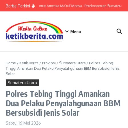
Lewati ke konten
Berita Terkini
KPwBI Sumut Ameriza Ma’ruf Moesa : Perekonomian Sumatera Utar
Menu
Home
/
Ketik Berita
/
Provinsi
/
Sumatera Utara
/
Polres Tebing
Tinggi Amankan Dua Pelaku Penyalahgunaan BBM Bersubsidi Jenis
Solar
Sumatera Utara
Polres Tebing Tinggi Amankan
Dua Pelaku Penyalahgunaan BBM
Bersubsidi Jenis Solar
Sabtu, 16 Mei 2026