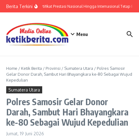
Lewati ke konten
Berita Terkini
Polri: Sertifikat Prestasi Nasional Hingga Internasional Tetap Ikuti
Menu
Home
/
Ketik Berita
/
Provinsi
/
Sumatera Utara
/
Polres Samosir
Gelar Donor Darah, Sambut Hari Bhayangkara ke-80 Sebagai Wujud
Kepedulian
Sumatera Utara
Polres Samosir Gelar Donor
Darah, Sambut Hari Bhayangkara
ke-80 Sebagai Wujud Kepedulian
Jumat, 19 Juni 2026