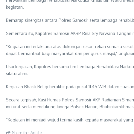
Perwakilan Lembaga Rehabilitasi Narkotika Khalid Bin Walid Med
kegiatan.
Berharap sinergitas antara Polres Samosir serta lembaga rehabilit
Sementara itu, Kapolres Samosir AKBP Rina Sry Nirwana Tarigan
“Kegiatan ini terlaksana atas dukungan rekan-rekan semasa sekol
dapat bermanfaat bagi masyarakat dan pengurus masjid,” ungkap
Usai kegiatan, Kapolres bersama tim Lembaga Rehabilitasi Nark
silaturahmi.
Kegiatan Bhakti Religi berakhir pada pukul 11.45 WIB dalam suasa
Secara terpisah, Kasi Humas Polres Samosir AKP Radiaman Sima
ini turut serta mendukung kinerja Polsek Harian, Bhabinkamtibmas
“Kegiatan ini menjadi wujud terima kasih kepada masyarakat yan
Share this Article