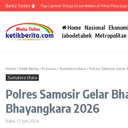
Lewati ke konten
Berita Terkini
LP di Polsek Barteng, Tiga Laporan Warga Dusun Balaka di Polres Palas Juga Haru
Home
Nasional
Ekonomi
Jabodetabek
Metropolitan
Home
/
Ketik Berita
/
Provinsi
/
Sumatera Utara
/
Polres Samosir Gelar 
Sumatera Utara
Polres Samosir Gelar Bh
Bhayangkara 2026
Rabu, 17 Juni 2026