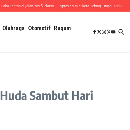
 Lantas di Jalan Yos Sudarso
Apresiasi Walikota Tebing Tinggi Terhadap Penu
Olahraga
Otomotif
Ragam
l Huda Sambut Hari