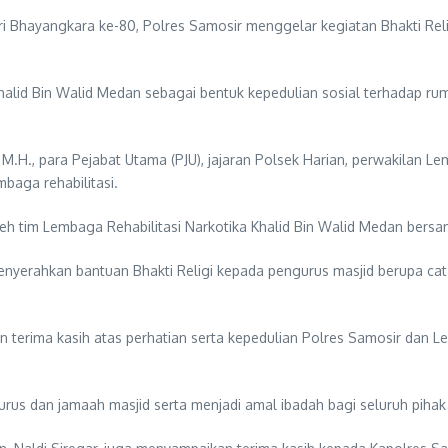
Bhayangkara ke-80, Polres Samosir menggelar kegiatan Bhakti Reli
alid Bin Walid Medan sebagai bentuk kepedulian sosial terhadap rum
, M.H., para Pejabat Utama (PJU), jajaran Polsek Harian, perwakilan L
baga rehabilitasi.
h tim Lembaga Rehabilitasi Narkotika Khalid Bin Walid Medan bersa
menyerahkan bantuan Bhakti Religi kepada pengurus masjid berupa c
n terima kasih atas perhatian serta kepedulian Polres Samosir dan L
s dan jamaah masjid serta menjadi amal ibadah bagi seluruh pihak y