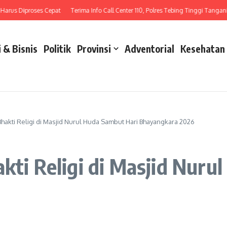
s Diproses Cepat
Terima Info Call Center 110, Polres Tebing Tinggi Tangani Laka
 & Bisnis
Politik
Provinsi
Adventorial
Kesehatan
Bhakti Religi di Masjid Nurul Huda Sambut Hari Bhayangkara 2026
akti Religi di Masjid Nuru