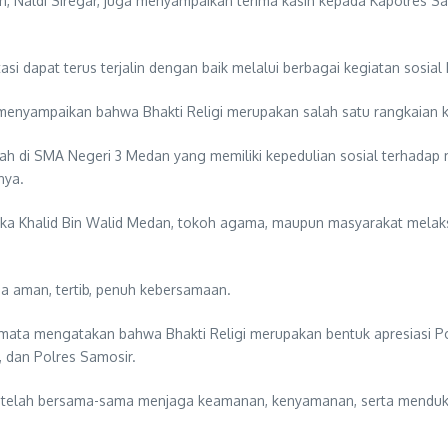
an, Naldi Siregar, juga menyampaikan terima kasih kepada Kapolres 
asi dapat terus terjalin dengan baik melalui berbagai kegiatan sosia
 menyampaikan bahwa Bhakti Religi merupakan salah satu rangkaian 
ah di SMA Negeri 3 Medan yang memiliki kepedulian sosial terhadap 
nya.
otika Khalid Bin Walid Medan, tokoh agama, maupun masyarakat mela
na aman, tertib, penuh kebersamaan.
rmata mengatakan bahwa Bhakti Religi merupakan bentuk apresiasi 
, dan Polres Samosir.
g telah bersama-sama menjaga keamanan, kenyamanan, serta mendukun