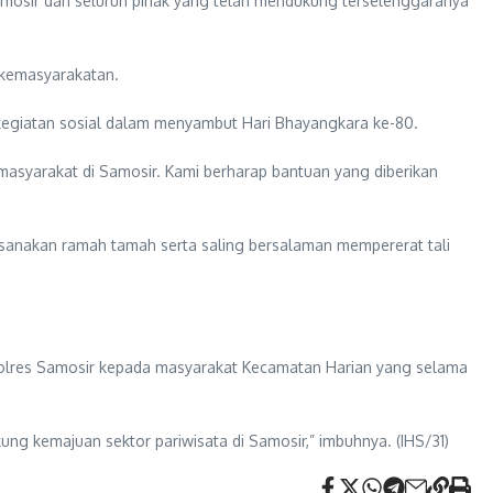
Samosir dan seluruh pihak yang telah mendukung terselenggaranya
l kemasyarakatan.
kegiatan sosial dalam menyambut Hari Bhayangkara ke-80.
masyarakat di Samosir. Kami berharap bantuan yang diberikan
ksanakan ramah tamah serta saling bersalaman mempererat tali
Polres Samosir kepada masyarakat Kecamatan Harian yang selama
g kemajuan sektor pariwisata di Samosir,” imbuhnya. (IHS/31)