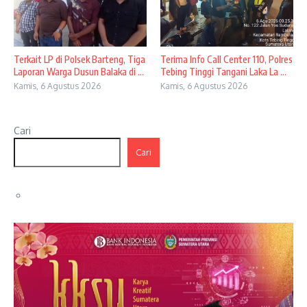
Terkait LP di Polsek Barteng, Tiga
Terima Info Call Center 110, Polres
Laporan Warga Dusun Balaka di ...
Tebing Tinggi Tangani Laka La ...
Kamis, 6 Agustus 2026
Kamis, 6 Agustus 2026
Cari
Cari