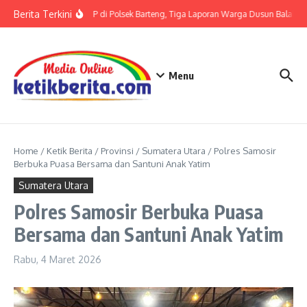
Lewati ke konten
Berita Terkini
Terkait LP di Polsek Barteng, Tiga Laporan Warga Dusun Balaka di
Menu
Home
/
Ketik Berita
/
Provinsi
/
Sumatera Utara
/
Polres Samosir
Berbuka Puasa Bersama dan Santuni Anak Yatim
Sumatera Utara
Polres Samosir Berbuka Puasa
Bersama dan Santuni Anak Yatim
Rabu, 4 Maret 2026