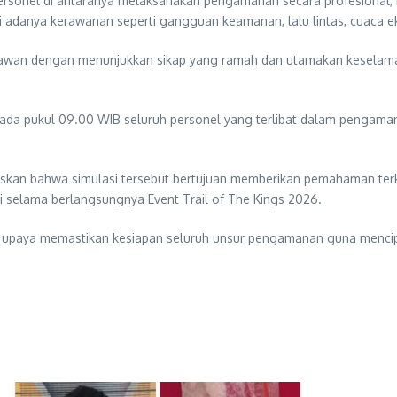
rsonel di antaranya melaksanakan pengamanan secara profesional, h
i adanya kerawanan seperti gangguan keamanan, lalu lintas, cuaca ek
satawan dengan menunjukkan sikap yang ramah dan utamakan keselam
pada pukul 09.00 WIB seluruh personel yang terlibat dalam pengaman
kan bahwa simulasi tersebut bertujuan memberikan pemahaman terk
i selama berlangsungnya Event Trail of The Kings 2026.
ari upaya memastikan kesiapan seluruh unsur pengamanan guna menci