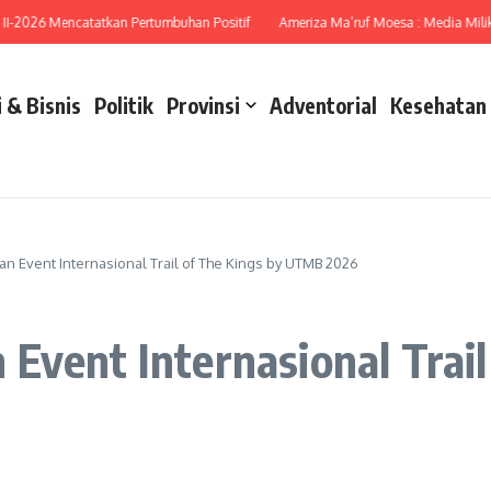
26 Mencatatkan Pertumbuhan Positif
Ameriza Ma’ruf Moesa : Media Miliki Pera
 & Bisnis
Politik
Provinsi
Adventorial
Kesehatan
n Event Internasional Trail of The Kings by UTMB 2026
Event Internasional Trai