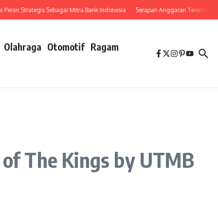
n Strategis Sebagai Mitra Bank Indonesia
Serapan Anggaran Terendah, Inspekto
Olahraga
Otomotif
Ragam
l of The Kings by UTMB