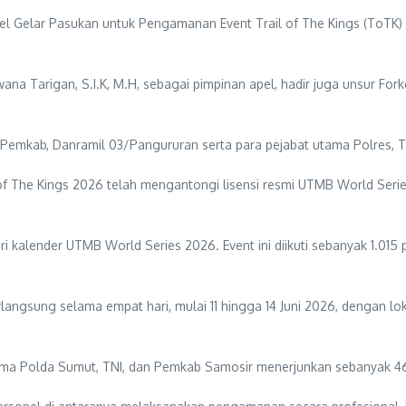
l Gelar Pasukan untuk Pengamanan Event Trail of The Kings (ToTK) 
ana Tarigan, S.I.K, M.H, sebagai pimpinan apel, hadir juga unsur For
D Pemkab, Danramil 03/Pangururan serta para pejabat utama Polres, TNI
 The Kings 2026 telah mengantongi lisensi resmi UTMB World Series
 kalender UTMB World Series 2026. Event ini diikuti sebanyak 1.015 p
langsung selama empat hari, mulai 11 hingga 14 Juni 2026, dengan l
sama Polda Sumut, TNI, dan Pemkab Samosir menerjunkan sebanyak 