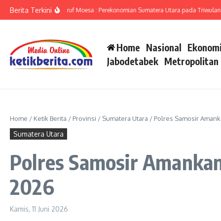
Lewati ke konten
Berita Terkini
Sumut Ameriza Ma’ruf Moesa : Perekonomian Sumatera Utara pada Triwulan II-20
Home
Nasional
Ekonomi
Jabodetabek
Metropolitan
Home
/
Ketik Berita
/
Provinsi
/
Sumatera Utara
/
Polres Samosir Amanka
Sumatera Utara
Polres Samosir Amankan 
2026
Kamis, 11 Juni 2026