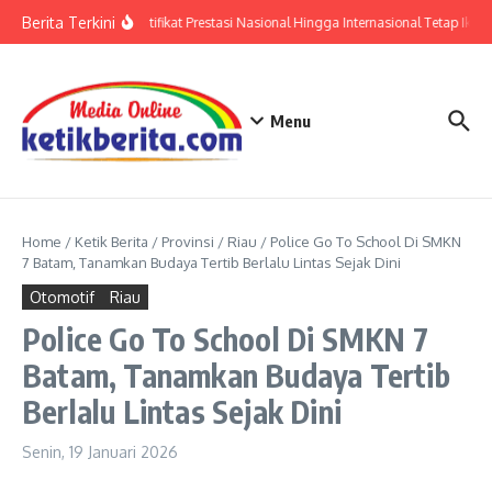
Lewati ke konten
Berita Terkini
Polri: Sertifikat Prestasi Nasional Hingga Internasional Tetap Ikuti
Menu
Home
/
Ketik Berita
/
Provinsi
/
Riau
/
Police Go To School Di SMKN
7 Batam, Tanamkan Budaya Tertib Berlalu Lintas Sejak Dini
Otomotif
Riau
Police Go To School Di SMKN 7
Batam, Tanamkan Budaya Tertib
Berlalu Lintas Sejak Dini
Senin, 19 Januari 2026