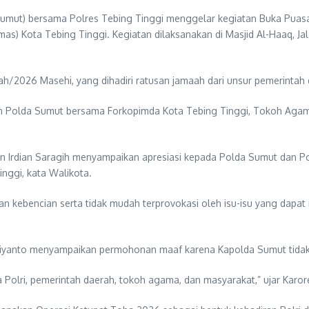
umut) bersama Polres Tebing Tinggi menggelar kegiatan Buka Puas
) Kota Tebing Tinggi. Kegiatan dilaksanakan di Masjid Al-Haaq, Ja
ah/2026 Masehi, yang dihadiri ratusan jamaah dari unsur pemerintah 
 Polda Sumut bersama Forkopimda Kota Tebing Tinggi, Tokoh Aga
 Irdian Saragih menyampaikan apresiasi kepada Polda Sumut dan Polr
nggi, kata Walikota.
an kebencian serta tidak mudah terprovokasi oleh isu-isu yang dapat
iyanto menyampaikan permohonan maaf karena Kapolda Sumut tidak d
 Polri, pemerintah daerah, tokoh agama, dan masyarakat,” ujar Karor