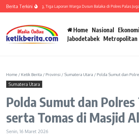
Lewati ke konten
Berita Terkini
 LP di Polsek Barteng, Tiga Laporan Warga Dusun Balaka di Polres Palas Juga Haru
Home
Nasional
Ekonomi
Jabodetabek
Metropolitan
Home
/
Ketik Berita
/
Provinsi
/
Sumatera Utara
/
Polda Sumut dan Polre
Sumatera Utara
Polda Sumut dan Polres
serta Tomas di Masjid A
Senin, 16 Maret 2026