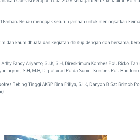
sanakan Operasi Ketupat Toba 2026 sebagai bentuk kehadiran Polr
mad Farhan. Beliau mengajak seluruh jamaah untuk meningkatkan kei
yatim dan kaum dhuafa dan kegiatan ditutup dengan doa bersama, ber
hy Fandy Ariyanto, S.I.K, S.H, Direskrimum Kombes Pol. Ricko Taru
hyuningrum, S.H, M.H, Dirpolairud Polda Sumut Kombes Pol. Handono Su
polres Tebing Tinggi AKBP Rina Frillya, S.I.K, Danyon B Sat Brimob P
r)