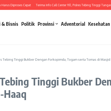
s Diproses Cepat
Terima Info Call Center 110, Polres Tebing Tinggi Tangani Lak
 & Bisnis
Politik
Provinsi
Adventorial
Kesehatan
s Tebing Tinggi Bukber Dengan Forkopimda, Togam serta Tomas di Masjid
 Tebing Tinggi Bukber D
l-Haaq