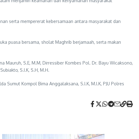
i dalam menjamin keamanan dan kenyamanan masyarakat
manan serta mempererat kebersamaan antara masyarakat dan
buka puasa bersama, sholat Maghrib berjamaah, serta makan
na Mauruh, S.E, M.M, Dirressiber Kombes Pol. Dr. Bayu Wicaksono,
biakto, S.I.K, S.H, M.H.
olda Sumut Kompol Bima Anggalaksana, S.I.K, M.I.K, PJU Polres