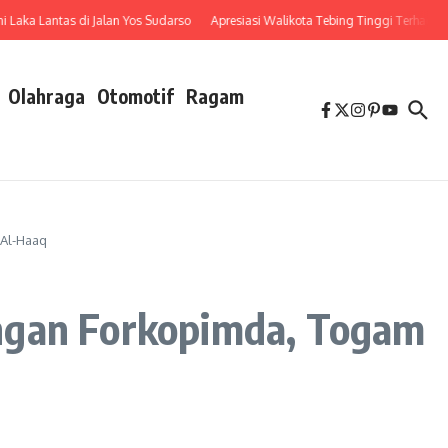
a Lantas di Jalan Yos Sudarso
Apresiasi Walikota Tebing Tinggi Terhadap Pen
Olahraga
Otomotif
Ragam
 Al-Haaq
engan Forkopimda, Togam