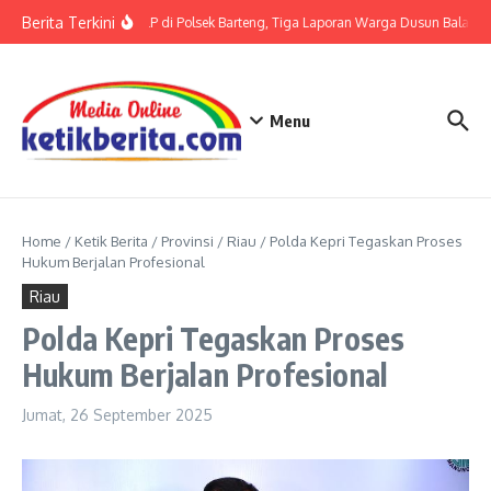
Lewati ke konten
Berita Terkini
Terkait LP di Polsek Barteng, Tiga Laporan Warga Dusun Balaka di
Menu
Home
/
Ketik Berita
/
Provinsi
/
Riau
/
Polda Kepri Tegaskan Proses
Hukum Berjalan Profesional
Riau
Polda Kepri Tegaskan Proses
Hukum Berjalan Profesional
Jumat, 26 September 2025