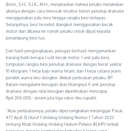
Bonic, S.H., S.I.K., M.H., menjelaskan bahwa pelaku melakukan
aksinya dengan cara merusak struktur beton penutup drainase
menggunakan palu besi hingga rangka besi terlepas.
Selanjutnya, besi tersebut diangkut menggunakan becak
motor dan dibawa ke rumah pelaku untuk dijual kepada
penampung besi tua.
Dari hasil pengungkapan, petugas berhasil mengamankan
barang bukti berupa 1 unit becak motor, 1 unit palu besi,
tumpukan rangka besi penutup drainase dengan berat sekitar
10 kilogram, 1 helai baju warna hitam, dan 1 helai celana jeans
pendek warna biru dongker. Akibat perbuatan pelaku, BP
Batam mengalami kerugian atas hilangnya 9 unit penutup
drainase dengan nilai kerugian diperkirakan mencapai
Rp6.300.000,- (enam juta tiga ratus ribu rupiah).
“Atas perbuatannya, pelaku dipersangkakan melanggar Pasal
477 Ayat (1) Huruf f Undang-Undang Nomor 1 Tahun 2023
tentang Kitab Undang-Undang Hukum Pidana (KUHP) terkait
pencurian dengan pemberatan terhadap barang yang