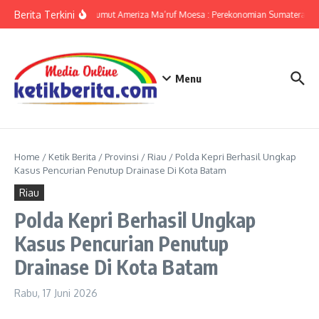
Lewati ke konten
Berita Terkini
KPwBI Sumut Ameriza Ma’ruf Moesa : Perekonomian Sumatera Utar
Menu
Home
/
Ketik Berita
/
Provinsi
/
Riau
/
Polda Kepri Berhasil Ungkap
Kasus Pencurian Penutup Drainase Di Kota Batam
Riau
Polda Kepri Berhasil Ungkap
Kasus Pencurian Penutup
Drainase Di Kota Batam
Rabu, 17 Juni 2026