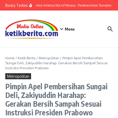
Lewati ke konten
Berita Terkini
KPwBI Sumut Ameriza Ma’ruf Moesa : Perekonomian Sumatera Utar
Menu
Home
/
Ketik Berita
/
Metropolitan
/
Pimpin Apel Pembersihan
Sungai Deli, Zakiyuddin Harahap: Gerakan Bersih Sampah Sesuai
Instruksi Presiden Prabowo
Metropolitan
Pimpin Apel Pembersihan Sungai
Deli, Zakiyuddin Harahap:
Gerakan Bersih Sampah Sesuai
Instruksi Presiden Prabowo