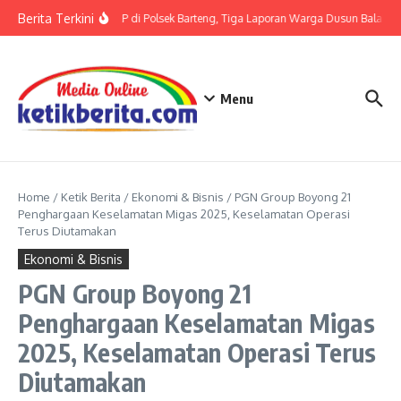
Lewati ke konten
Berita Terkini
Terkait LP di Polsek Barteng, Tiga Laporan Warga Dusun Balaka di
Menu
Home
/
Ketik Berita
/
Ekonomi & Bisnis
/
PGN Group Boyong 21
Penghargaan Keselamatan Migas 2025, Keselamatan Operasi
Terus Diutamakan
Ekonomi & Bisnis
PGN Group Boyong 21
Penghargaan Keselamatan Migas
2025, Keselamatan Operasi Terus
Diutamakan