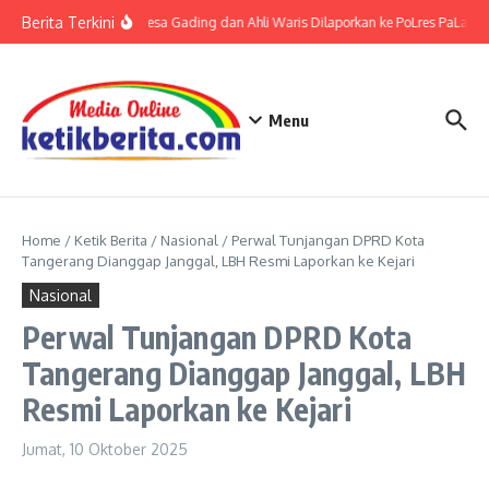
Lewati ke konten
Berita Terkini
Kades Desa Gading dan Ahli Waris Dilaporkan ke PoLres PaLas Te
Menu
Home
/
Ketik Berita
/
Nasional
/
Perwal Tunjangan DPRD Kota
Tangerang Dianggap Janggal, LBH Resmi Laporkan ke Kejari
Nasional
Perwal Tunjangan DPRD Kota
Tangerang Dianggap Janggal, LBH
Resmi Laporkan ke Kejari
Jumat, 10 Oktober 2025