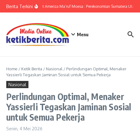
Lewati ke konten
Berita Terkini
KPwBI Sumut Ameriza Ma’ruf Moesa : Perekonomian Sumatera Utara p
Menu
Home
/
Ketik Berita
/
Nasional
/
Perlindungan Optimal, Menaker
Yassierli Tegaskan Jaminan Sosial untuk Semua Pekerja
Nasional
Perlindungan Optimal, Menaker
Yassierli Tegaskan Jaminan Sosial
untuk Semua Pekerja
Senin, 4 Mei 2026