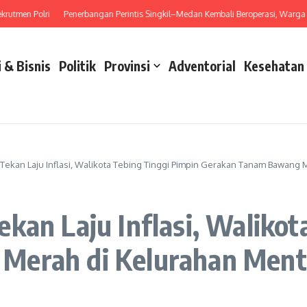
n Polri
Penerbangan Perintis Singkil–Medan Kembali Beroperasi, Warga Kini Pun
 & Bisnis
Politik
Provinsi
Adventorial
Kesehatan
Tekan Laju Inflasi, Walikota Tebing Tinggi Pimpin Gerakan Tanam Bawang
kan Laju Inflasi, Walikot
Merah di Kelurahan Ment