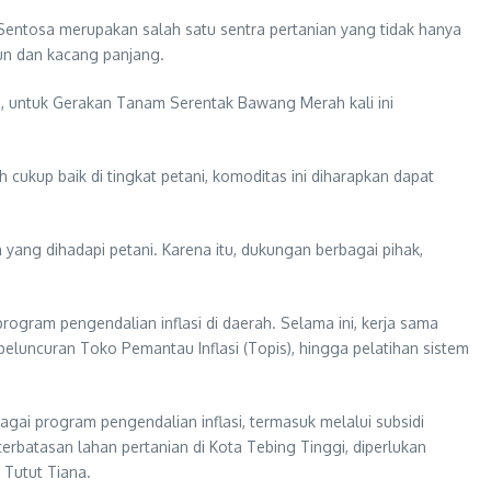
Sentosa merupakan salah satu sentra pertanian yang tidak hanya
un dan kacang panjang.
tu, untuk Gerakan Tanam Serentak Bawang Merah kali ini
ukup baik di tingkat petani, komoditas ini diharapkan dapat
 yang dihadapi petani. Karena itu, dukungan berbagai pihak,
ogram pengendalian inflasi di daerah. Selama ini, kerja sama
eluncuran Toko Pemantau Inflasi (Topis), hingga pelatihan sistem
gai program pengendalian inflasi, termasuk melalui subsidi
atasan lahan pertanian di Kota Tebing Tinggi, diperlukan
 Tutut Tiana.