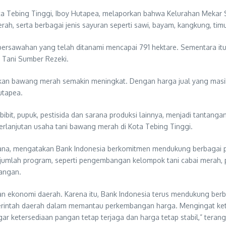
a Tebing Tinggi, Iboy Hutapea, melaporkan bahwa Kelurahan Mekar 
h, serta berbagai jenis sayuran seperti sawi, bayam, kangkung, tim
al persawahan yang telah ditanami mencapai 791 hektare. Sementara i
 Tani Sumber Rezeki.
kan bawang merah semakin meningkat. Dengan harga jual yang masih c
utapea.
bit, pupuk, pestisida dan sarana produksi lainnya, menjadi tantangan
rlanjutan usaha tani bawang merah di Kota Tebing Tinggi.
Tiana, mengatakan Bank Indonesia berkomitmen mendukung berbagai pr
jumlah program, seperti pengembangan kelompok tani cabai merah, p
pangan.
an ekonomi daerah. Karena itu, Bank Indonesia terus mendukung berba
intah daerah dalam memantau perkembangan harga. Mengingat keterb
r ketersediaan pangan tetap terjaga dan harga tetap stabil,” terang