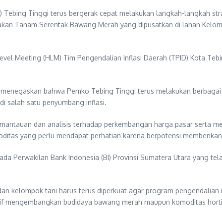
 Tebing Tinggi terus bergerak cepat melakukan langkah-langkah str
 Gerakan Tanam Serentak Bawang Merah yang dipusatkan di lahan Kelo
 Level Meeting (HLM) Tim Pengendalian Inflasi Daerah (TPID) Kota T
ya menegaskan bahwa Pemko Tebing Tinggi terus melakukan berbagai 
i salah satu penyumbang inflasi.
emantauan dan analisis terhadap perkembangan harga pasar serta me
tas yang perlu mendapat perhatian karena berpotensi memberikan kon
ada Perwakilan Bank Indonesia (BI) Provinsi Sumatera Utara yang t
an kelompok tani harus terus diperkuat agar program pengendalian in
ktif mengembangkan budidaya bawang merah maupun komoditas horti