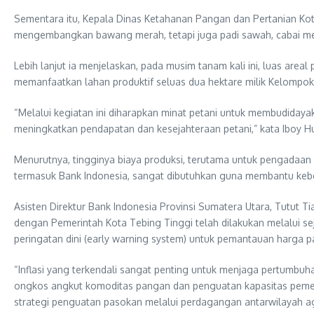
Sementara itu, Kepala Dinas Ketahanan Pangan dan Pertanian Kot
mengembangkan bawang merah, tetapi juga padi sawah, cabai mera
Lebih lanjut ia menjelaskan, pada musim tanam kali ini, luas are
memanfaatkan lahan produktif seluas dua hektare milik Kelompok
“Melalui kegiatan ini diharapkan minat petani untuk membudidaya
meningkatkan pendapatan dan kesejahteraan petani,” kata Iboy H
Menurutnya, tingginya biaya produksi, terutama untuk pengadaan bi
termasuk Bank Indonesia, sangat dibutuhkan guna membantu kebe
Asisten Direktur Bank Indonesia Provinsi Sumatera Utara, Tutut 
dengan Pemerintah Kota Tebing Tinggi telah dilakukan melalui se
peringatan dini (early warning system) untuk pemantauan harga 
“Inflasi yang terkendali sangat penting untuk menjaga pertumbuh
ongkos angkut komoditas pangan dan penguatan kapasitas pemer
strategi penguatan pasokan melalui perdagangan antarwilayah aga