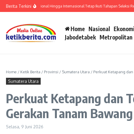
Lewati ke konten
Berita Terkini
rtifikat Prestasi Nasional Hingga Internasional Tetap Ikuti Tahapan Seleksi Rekrutme
Home
Nasional
Ekonomi
Jabodetabek
Metropolitan
Home
/
Ketik Berita
/
Provinsi
/
Sumatera Utara
/
Perkuat Ketapang dan 
Sumatera Utara
Perkuat Ketapang dan Te
Gerakan Tanam Bawang 
Selasa, 9 Juni 2026