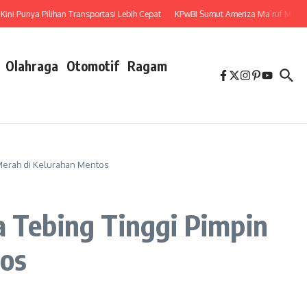
ya Pilihan Transportasi Lebih Cepat
KPwBI Sumut Ameriza Ma’ruf Moesa : Per
Olahraga
Otomotif
Ragam
 Merah di Kelurahan Mentos
a Tebing Tinggi Pimpin
os