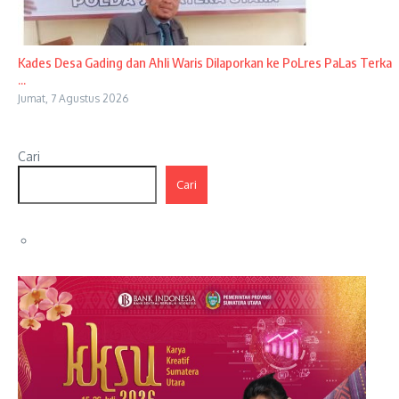
Kades Desa Gading dan Ahli Waris Dilaporkan ke PoLres PaLas Terka
...
Jumat, 7 Agustus 2026
Cari
Cari