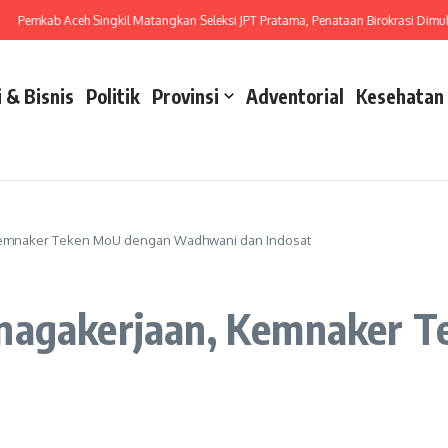
kab Aceh Singkil Matangkan Seleksi JPT Pratama, Penataan Birokrasi Dimulai dari
 & Bisnis
Politik
Provinsi
Adventorial
Kesehatan
 Kemnaker Teken MoU dengan Wadhwani dan Indosat
enagakerjaan, Kemnaker 