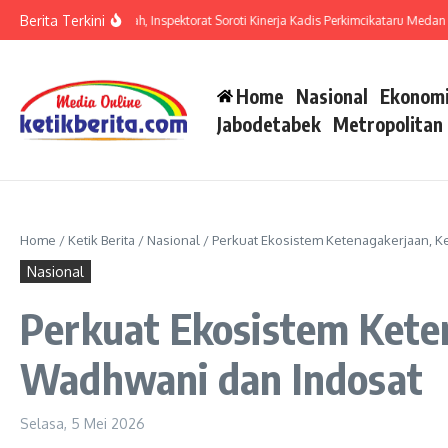
Lewati ke konten
Berita Terkini
Anggaran Terendah, Inspektorat Soroti Kinerja Kadis Perkimcikataru Medan
Pem
Home
Nasional
Ekonomi
Jabodetabek
Metropolitan
Home
/
Ketik Berita
/
Nasional
/
Perkuat Ekosistem Ketenagakerjaan,
Nasional
Perkuat Ekosistem Ket
Wadhwani dan Indosat
Selasa, 5 Mei 2026