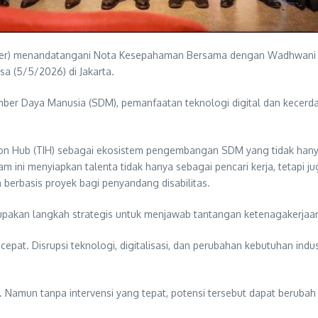
er) menandatangani Nota Kesepahaman Bersama dengan Wadhwani F
a (5/5/2026) di Jakarta.
mber Daya Manusia (SDM), pemanfaatan teknologi digital dan kecerdas
on Hub (TIH) sebagai ekosistem pengembangan SDM yang tidak hanya 
 ini menyiapkan talenta tidak hanya sebagai pencari kerja, tetapi j
n berbasis proyek bagi penyandang disabilitas.
upakan langkah strategis untuk menjawab tantangan ketenagakerjaan 
cepat. Disrupsi teknologi, digitalisasi, dan perubahan kebutuhan in
Namun tanpa intervensi yang tepat, potensi tersebut dapat berubah me