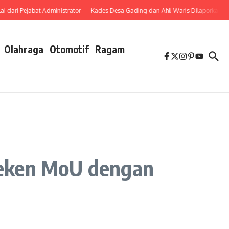
 Pejabat Administrator
Kades Desa Gading dan Ahli Waris Dilaporkan ke PoLre
Olahraga
Otomotif
Ragam
Teken MoU dengan